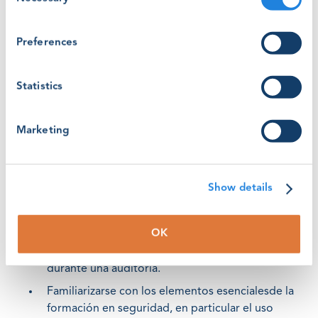
Selection
la extensión de una certificación existente
Cómo realizar auditorías de seguimiento o
recertificación cuando sea necesario
Preferences
Reciba formación experta en habilidadess
Statistics
específicas relacionadas con los cursos
formativos GWO, tales como:
Marketing
Comprensión de los módulos formativos. Cada
módulo GWO contiene objetivos de
aprendizaje, que a su vez consisten enlecciones y
Show details
elementos diseñados para lograr esos objetivos
de aprendizaje.
OK
Se le enseñará a reconocer qué es y qué noes
una buena formación y cómo observar esto
durante una auditoría.
Familiarizarse con los elementos esencialesde la
formación en seguridad, en particular el uso