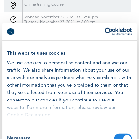
Online training Course
Monday, November 22, 2021
at
12:00 pm
–
Tuesday, November 23, 2021
at
8:00 pm
Como parte de nuestro sestándares de gobernanza en
la red de centros que imparten formación GWO,
This website uses cookies
llevaremos a cabo el curso de “Cualificación de
We use cookies to personalise content and analyse our
auditores GWO”
traffic. We also share information about your use of our
site with our analytics partners who may combine it with
¿Qué les enseña a hacer el curso de
other information that you’ve provided to them or that
Cualificación de auditores GWO?
they’ve collected from your use of their services. You
consent to our cookies if you continue to use our
Aprenderá a realizar auditorías a los centros que
website. For more information, please review our
quieran impartir formación GWO, poniendo en
Cookie Declaration.
práctica las técnicas incluidas en el presente
curso. Estoincluye tanto la capacidad de llevar a
Consent
cabo una auditoria de certificación inicial como
Necessary